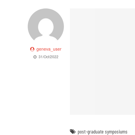
geneva_user
31/Oct/2022
post-graduate symposiums