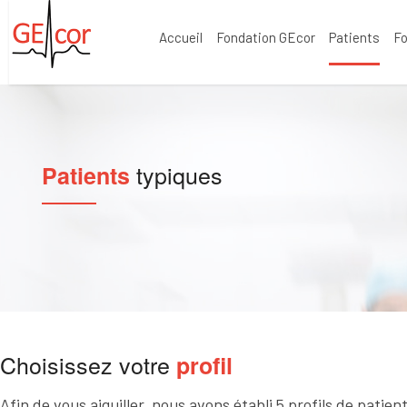
Accueil
Fondation GEcor
Patients
F
typiques
Patients
Choisissez votre
profil
Afin de vous aiguiller, nous avons établi 5 profils de patie