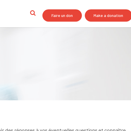
Faire un don
Make a donation
voir des réponses à vos éventuelles questions et connaître