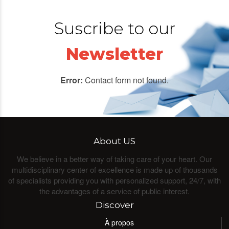
Suscribe to our
Newsletter
Error:
Contact form not found.
About US
We believe in a better way of taking care of your heart. Our
multidisciplinary center of excellence is made up of thousands
of specialists providing you with personalized support, 24/7, with
the advantages of a service of public interest.
Discover
À propos