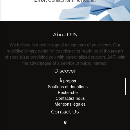
About US
We believe in a better way of taking care of your heart. Our
multidisciplinary center of excellence is made up of thousands
of specialists providing you with personalized support, 24/7, with
the advantages of a service of public interest.
Discover
À propos
Soutiens et donations
Recherche
Contactez-nous
Mentions légales
Contact Us